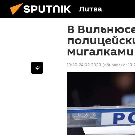
Литва
В Вильнюсе
полицейск
мигалками
10:20 24.02.2020
(обновлено:
10: