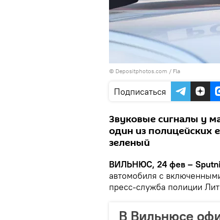
© Depositphotos.com /
Fla
Подписаться
Звуковые сигналы у м
один из полицейских ех
зеленый
ВИЛЬНЮС, 24 фев – Sputni
автомобиля с включенным
пресс-служба полиции Лит
В Вильнюсе оф