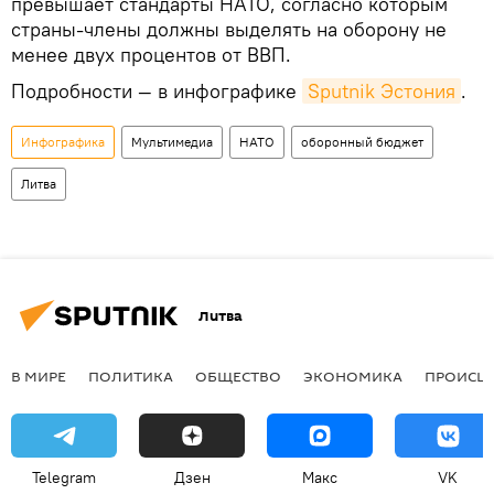
превышает стандарты НАТО, согласно которым
страны-члены должны выделять на оборону не
менее двух процентов от ВВП.
Подробности — в инфографике
Sputnik Эстония
.
Инфографика
Мультимедиа
НАТО
оборонный бюджет
Литва
Литва
В МИРЕ
ПОЛИТИКА
ОБЩЕСТВО
ЭКОНОМИКА
ПРОИСШ
Telegram
Дзен
Макс
VK