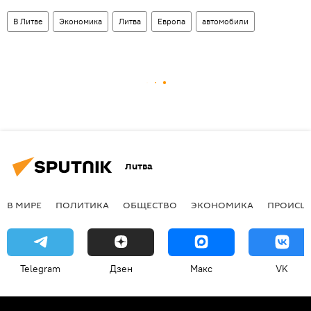
В Литве
Экономика
Литва
Европа
автомобили
Литва
В МИРЕ
ПОЛИТИКА
ОБЩЕСТВО
ЭКОНОМИКА
ПРОИСШ
Telegram
Дзен
Макс
VK