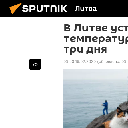
Литва
В Литве ус
температу
три дня
09:50 19.02.2020
(обновлено:
09: