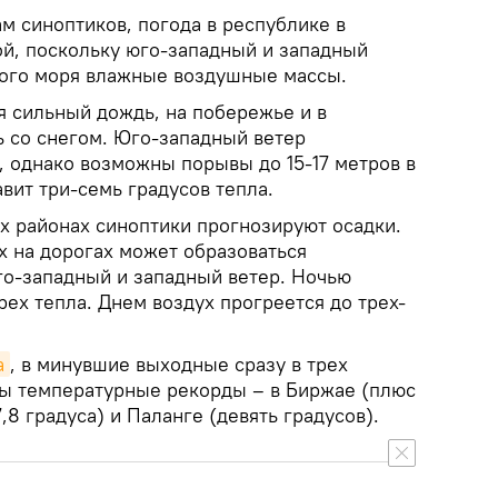
ам синоптиков, погода в республике в
й, поскольку юго-западный и западный
кого моря влажные воздушные массы.
я сильный дождь, на побережье и в
 со снегом. Юго-западный ветер
, однако возможны порывы до 15-17 метров в
авит три-семь градусов тепла.
их районах синоптики прогнозируют осадки.
х на дорогах может образоваться
го-западный и западный ветер. Ночью
рех тепла. Днем воздух прогреется до трех-
а
, в минувшие выходные сразу в трех
ы температурные рекорды – в Биржае (плюс
7,8 градуса) и Паланге (девять градусов).