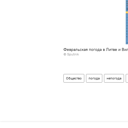
Февральская погода в Литве и Ви
© Sputnik
Общество
погода
непогода