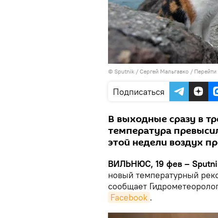
© Sputnik / Сергей Мальгавко
/
Перейти
Подписаться
В выходные сразу в т
температура превысил
этой недели воздух пр
ВИЛЬНЮС, 19 фев – Sputni
новый температурный рекор
сообщает Гидрометеоролог
Facebook
.