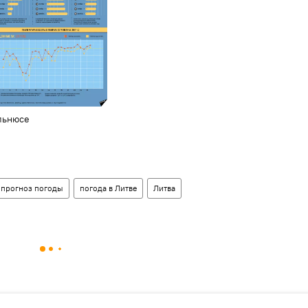
льнюсе
прогноз погоды
погода в Литве
Литва