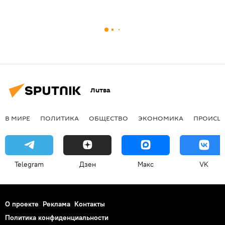
Литва
В МИРЕ
ПОЛИТИКА
ОБЩЕСТВО
ЭКОНОМИКА
ПРОИСШ
Telegram
Дзен
Макс
VK
О проекте
Реклама
Контакты
Политика конфиденциальности