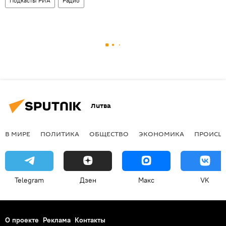
Подкасты РИА
Радио
Литва
В МИРЕ
ПОЛИТИКА
ОБЩЕСТВО
ЭКОНОМИКА
ПРОИСШ
Telegram
Дзен
Макс
VK
О проекте
Реклама
Контакты