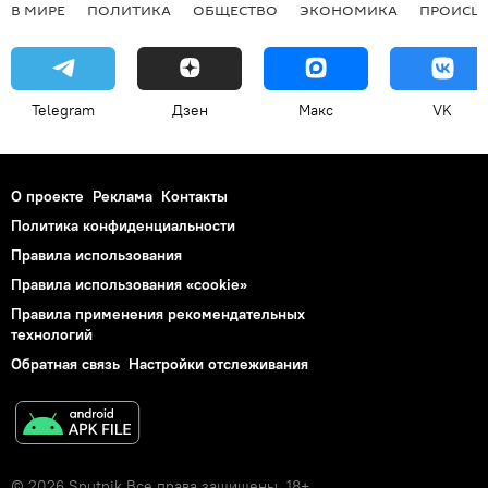
В МИРЕ
ПОЛИТИКА
ОБЩЕСТВО
ЭКОНОМИКА
ПРОИСШ
Telegram
Дзен
Макс
VK
О проекте
Реклама
Контакты
Политика конфиденциальности
Правила использования
Правила использования «cookie»
Правила применения рекомендательных
технологий
Обратная связь
Настройки отслеживания
© 2026 Sputnik Все права защищены. 18+