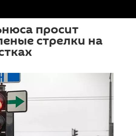
ьнюса просит
леные стрелки на
стках