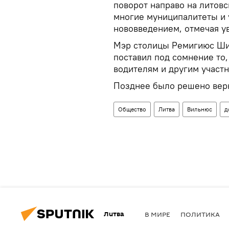
поворот направо на литовс
многие муниципалитеты и 
нововведением, отмечая у
Мэр столицы Ремигиюс Ши
поставил под сомнение то
водителям и другим участ
Позднее было решено верн
Общество
Литва
Вильнюс
д
Литва
В МИРЕ
ПОЛИТИКА