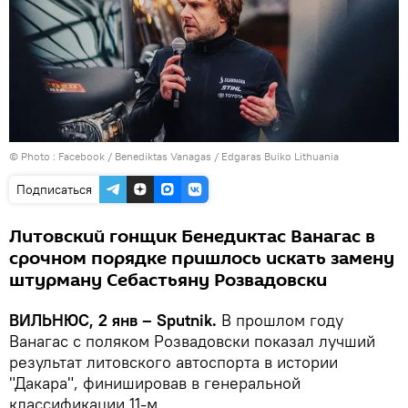
© Photo :
Facebook / Benediktas Vanagas / Edgaras Buiko Lithuania
Подписаться
Литовский гонщик Бенедиктас Ванагас в
срочном порядке пришлось искать замену
штурману Себастьяну Розвадовски
ВИЛЬНЮС, 2 янв – Sputnik.
В прошлом году
Ванагас с поляком Розвадовски показал лучший
результат литовского автоспорта в истории
"Дакара", финишировав в генеральной
классификации 11-м.