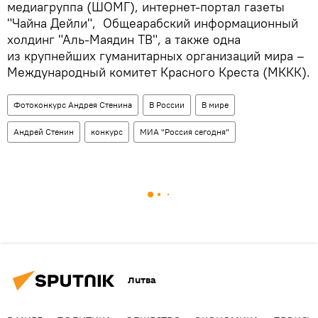
медиагруппа (ШОМГ), интернет-портал газеты
"Чайна Дейли", Общеарабский информационный
холдинг "Аль-Маядин ТВ", а также одна
из крупнейших гуманитарных организаций мира –
Международный комитет Красного Креста (МККК).
Фотоконкурс Андрея Стенина
В России
В мире
Андрей Стенин
конкурс
МИА "Россия сегодня"
Литва