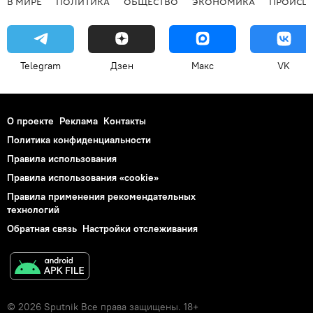
В МИРЕ
ПОЛИТИКА
ОБЩЕСТВО
ЭКОНОМИКА
ПРОИСШ
Telegram
Дзен
Макс
VK
О проекте
Реклама
Контакты
Политика конфиденциальности
Правила использования
Правила использования «cookie»
Правила применения рекомендательных
технологий
Обратная связь
Настройки отслеживания
© 2026 Sputnik Все права защищены. 18+