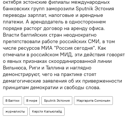
октября эстонские филиалы международных
банковских групп заморозили Sputnik Эстония
переводы зарплат, налоговые и арендные
платежи. А арендодатель в одностороннем
порядке расторг договор на аренду офиса.
Власти балтийских стран неоднократно
препятствовали работе российских СМИ, в том
числе ресурсов МИА "Россия сегодня". Как
отмечали в российском МИД, эти действия говорят
о явных признаках скоординированной линии
Вильнюса, Риги и Таллина и наглядно
демонстрируют, чего на практике стоят
демагогические заявления об их приверженности
принципам демократии и свободы слова.
В Балтии
В мире
Sputnik Эстония
Маргарита Симоньян
журналисты
Керсти Кальюлайд