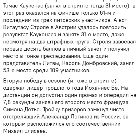
Томас Каукенас (занял в спринте тогда 31 место), в
этот раз оказался на финише только 61-м и
последним из трех литовских участников. А вот
Витаутасу Строле в Австрии удалось повторить
результат Каукенаса и занять 31-е место, даже
несмотря на два штрафных круга. Строля завоевал
первые десять баллов в личный зачет и получил
место в гонке преследования. Еще один
представитель Литвы, Кароль Домбровский, занял
53-е место среди 109 участников.
Вторую победу в сезоне (и тоже в спринте)
одержал лидер прошлого года Йоханнес Бё. На
дистанции он допустил один промах и опередил на
7,8 секунды занявшего второго место француза
Симона Детье. Тройку призеров замкнул чисто
отстрелявший Александр Логинов из России, за
которым расположился его соотечественник
Михаил Елисеев.