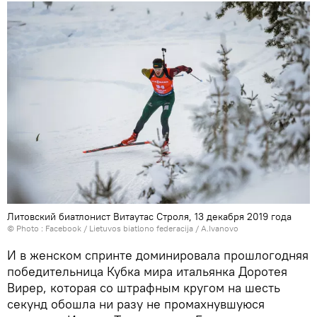
Литовский биатлонист Витаутас Строля, 13 декабря 2019 года
© Photo :
Facebook / Lietuvos biatlono federacija / A.Ivanovo
И в женском спринте доминировала прошлогодняя
победительница Кубка мира итальянка Доротея
Вирер, которая со штрафным кругом на шесть
секунд обошла ни разу не промахнувшуюся