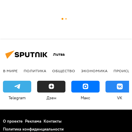
Литва
В МИРЕ
ПОЛИТИКА
ОБЩЕСТВО
ЭКОНОМИКА
ПРОИСШ
Telegram
Дзен
Макс
VK
О проекте
Реклама
Контакты
Политика конфиденциальности