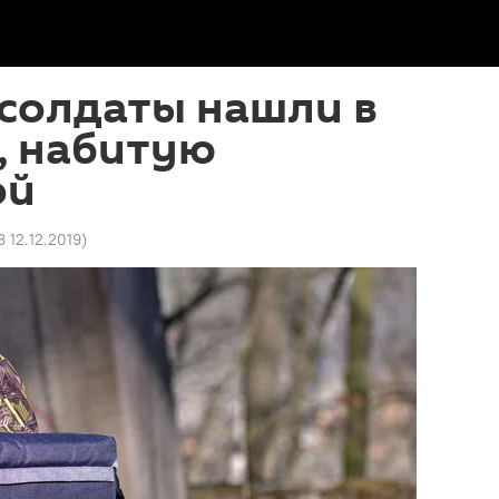
солдаты нашли в
, набитую
ой
8 12.12.2019
)