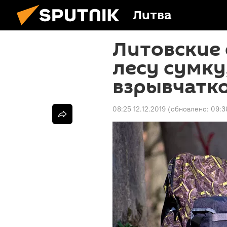
Литва
Литовские 
лесу сумку
взрывчатк
08:25 12.12.2019
(обновлено:
09:3