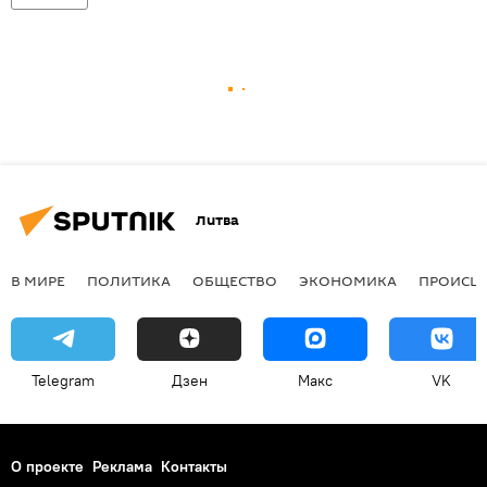
Литва
В МИРЕ
ПОЛИТИКА
ОБЩЕСТВО
ЭКОНОМИКА
ПРОИСШ
Telegram
Дзен
Макс
VK
О проекте
Реклама
Контакты