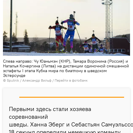
Слева направо: Чу Юаньмэн (КНР), Тамара Воронина (Россия) и
Наталья Кочергина (Литва) на дистанции одиночной смешанной
эстафеты I этапа Кубка мира по биатлону в шведском
Эстерсунде
© Sputnik / Александр Вильф
/
Перейти в фотобанк
Первыми здесь стали хозяева
соревнований
шведы. Ханна Эберг и Себастьян Самуэльсс
18 секунд опередили немецкую команду