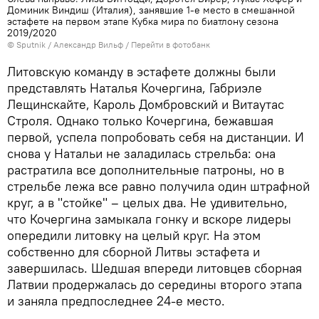
Доминик Виндиш (Италия), занявшие 1-е место в смешанной
эстафете на первом этапе Кубка мира по биатлону сезона
2019/2020
© Sputnik / Александр Вильф
/
Перейти в фотобанк
Литовскую команду в эстафете должны были
представлять Наталья Кочергина, Габриэле
Лещинскайте, Кароль Домбровский и Витаутас
Строля. Однако только Кочергина, бежавшая
первой, успела попробовать себя на дистанции. И
снова у Натальи не заладилась стрельба: она
растратила все дополнительные патроны, но в
стрельбе лежа все равно получила один штрафной
круг, а в "стойке" – целых два. Не удивительно,
что Кочергина замыкала гонку и вскоре лидеры
опередили литовку на целый круг. На этом
собственно для сборной Литвы эстафета и
завершилась. Шедшая впереди литовцев сборная
Латвии продержалась до середины второго этапа
и заняла предпоследнее 24-е место.