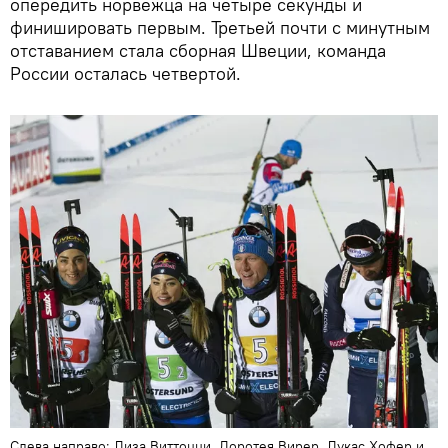
опередить норвежца на четыре секунды и
финишировать первым. Третьей почти с минутным
отставанием стала сборная Швеции, команда
России осталась четвертой.
Слева направо: Лиза Виттоцци, Доротея Вирер, Лукас Хофер и