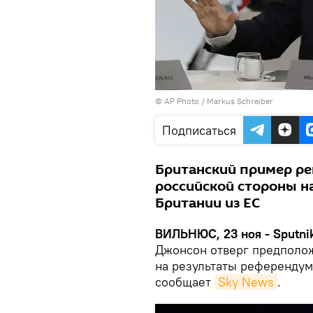
© AP Photo / Markus Schreiber
Подписаться
Британский пример ре
российской стороны н
Британии из ЕС
ВИЛЬНЮС, 23 ноя - Sputni
Джонсон отверг предполож
на результаты референдум
сообщает
Sky News
.