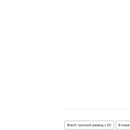
Brexit: громкий развод с ЕС
В мире