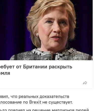
ебует от Британии раскрыть
емля
явил, что реальных доказательств
лосование по Brexit не существует.
кто-то повлиял на решение миллионов людей,