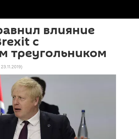
равнил влияние
rexit с
м треугольником
 23.11.2019
)