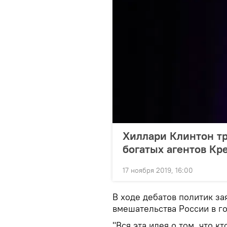
Хиллари Клинтон тр
богатых агентов Кр
17 ноября 2019, 16:00
В ходе дебатов политик за
вмешательства России в го
"Вся эта идея о том, что 