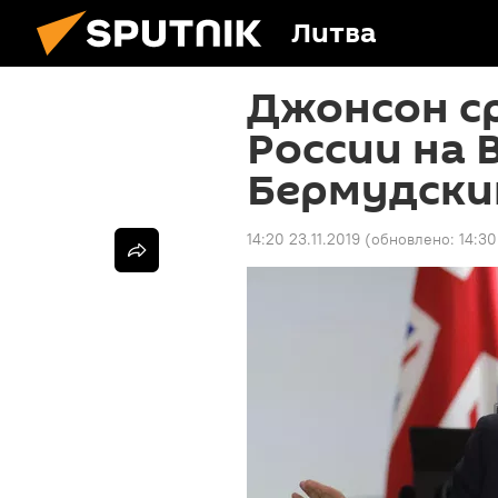
Литва
Джонсон с
России на B
Бермудски
14:20 23.11.2019
(обновлено:
14:30