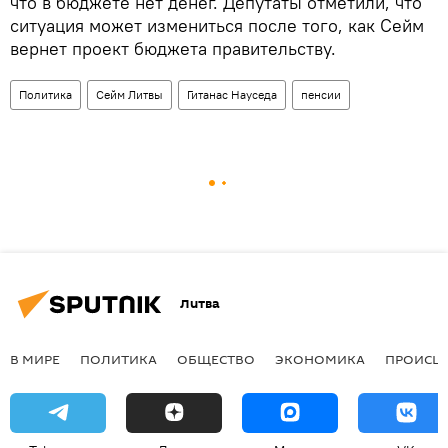
что в бюджете нет денег. Депутаты отметили, что
ситуация может измениться после того, как Сейм
вернет проект бюджета правительству.
Политика
Сейм Литвы
Гитанас Науседа
пенсии
Литва
В МИРЕ
ПОЛИТИКА
ОБЩЕСТВО
ЭКОНОМИКА
ПРОИСШ