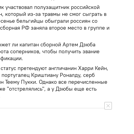
ик участвовал полузащитник российской
, который из-за травмы не смог сыграть в
ресенье бельгийцы обыграли россиян со
, сборная РФ заняла второе место в группе и
может ли капитан сборной Артем Дзюба
рота соперников, чтобы получить звание
ификации.
 статус претендуют англичанин Харри Кейн,
, португалец Криштиану Роналду, серб
н Теему Пукки. Однако все перечисленные
же "отстрелялись", а у Дзюбы еще есть
.