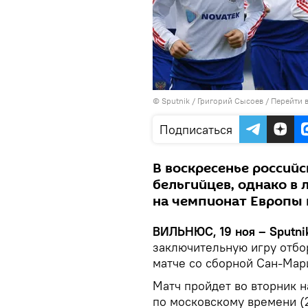
© Sputnik / Григорий Сысоев
/
Перейти 
Подписаться
В воскресенье россий
бельгийцев, однако в
на чемпионат Европы 
ВИЛЬНЮС, 19 ноя – Sputni
заключительную игру отбо
матче со сборной Сан-Мар
Матч пройдет во вторник н
по московскому времени (2