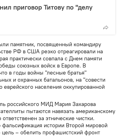
нил приговор Титову по "делу
рыли памятник, посвященный командиру
ьстве РФ в США резко отреагировали на
рая практически совпала с Днем памяти
обеды союзных войск в Европе. В
что в годы войны "лесные братья"
ьных и охранных батальонов, на "совести
о еврейского населения оккупированной
ль российского МИД Мария Захарова
 сателлиты пытаются навязать американскому
о ответственен за этнические чистки.
о фальсификация истории Второй мировой
 цель – обелить профашистский фронт