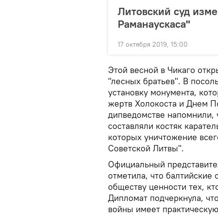
Литовский суд изме
Раманаускаса"
17 октября 2019, 15:00
Этой весной в Чикаго отк
"лесных братьев". В посол
установку монумента, кото
жертв Холокоста и Днем П
дипведомстве напомнили, 
составляли костяк карател
которых уничтожение всег
Советской Литвы".
Официальный представите
отметила, что балтийские
обществу ценности тех, кт
Дипломат подчеркнула, чт
войны имеет практическую