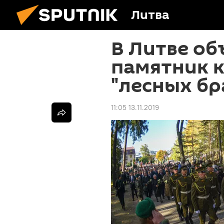
Литва
В Литве об
памятник 
"лесных бр
11:05 13.11.2019