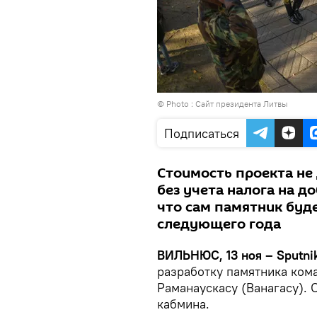
© Photo :
Сайт президента Литвы
Подписаться
Стоимость проекта не
без учета налога на д
что сам памятник буд
следующего года
ВИЛЬНЮС, 13 ноя – Sputnik
разработку памятника ком
Раманаускасу (Ванагасу).
кабмина.