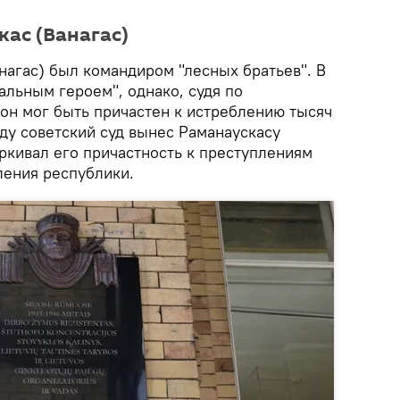
кас (Ванагас)
нагас) был командиром "лесных братьев". В
альным героем", однако, судя по
 он мог быть причастен к истреблению тысяч
ду советский суд вынес Раманаускасу
ркивал его причастность к преступлениям
ления республики.