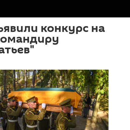
ъявили конкурс на
командиру
атьев"