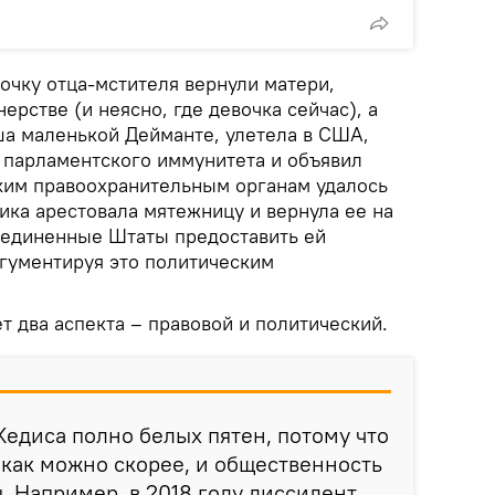
дочку отца-мстителя вернули матери,
ерстве (и неясно, где девочка сейчас), а
а маленькой Дейманте, улетела в США,
 парламентского иммунитета и объявил
ким правоохранительным органам удалось
ика арестовала мятежницу и вернула ее на
Соединенные Штаты предоставить ей
гументируя это политическим
т два аспекта – правовой и политический.
Кедиса полно белых пятен, потому что
 как можно скорее, и общественность
. Например, в 2018 году диссидент