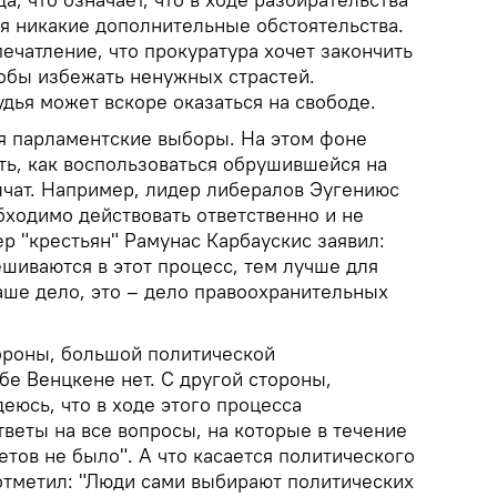
я никакие дополнительные обстоятельства.
печатление, что прокуратура хочет закончить
тобы избежать ненужных страстей.
дья может вскоре оказаться на свободе.
я парламентские выборы. На этом фоне
ть, как воспользоваться обрушившейся на
лчат. Например, лидер либералов Эугениюс
обходимо действовать ответственно и не
ер "крестьян" Рамунас Карбаускис заявил:
шиваются в этот процесс, тем лучше для
аше дело, это – дело правоохранительных
тороны, большой политической
бе Венцкене нет. С другой стороны,
деюсь, что в ходе этого процесса
веты на все вопросы, на которые в течение
етов не было". А что касается политического
отметил: "Люди сами выбирают политических