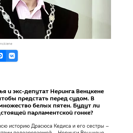
nckiene
ья и экс-депутат Неринга Венцкене
чтобы предстать перед судом. В
 множество белых пятен. Будут ли
едстоящей парламентской гонке?
всю историю Драсюса Кедиса и его сестры –
дствии подозреваемой – Неринги Венцкене.