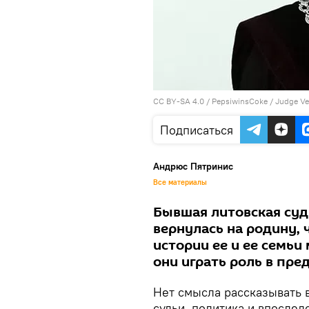
CC BY-SA 4.0
/
PepsiwinsCoke
/ Judge Ve
Подписаться
Андрюс Пятринис
Все материалы
Бывшая литовская суд
вернулась на родину, 
истории ее и ее семьи
они играть роль в пр
Нет смысла рассказывать 
судьи, политика и впосле