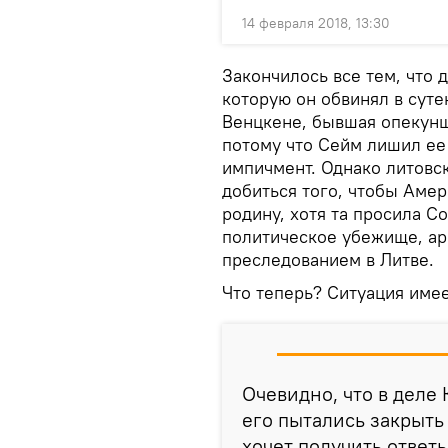
14 февраля 2018, 13:30
Закончилось все тем, что 
которую он обвинял в сутен
Венцкене, бывшая опекунш
потому что Сейм лишил ее
импичмент. Однако литовс
добиться того, чтобы Амер
родину, хотя та просила 
политическое убежище, ар
преследованием в Литве.
Что теперь? Ситуация имее
Очевидно, что в деле 
его пытались закрыть
хочет получить ответы