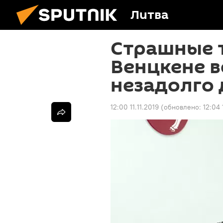
Литва
Страшные 
Венцкене в
незадолго 
12:00 11.11.2019
(обновлено:
12:04 