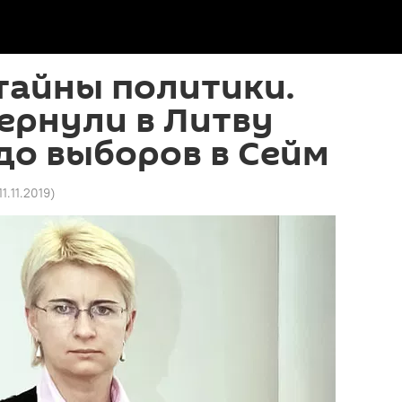
тайны политики.
ернули в Литву
до выборов в Сейм
11.11.2019
)