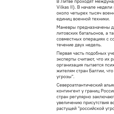
В Литве проходят междунар
Vilkas II). В начале неде
около четырех тысяч воен
единиц военной техники.
Маневры предназначены дл
литовских батальонов, а т
совместных операциях с с
течение двух недель.
Первая часть подобных уч
эксперты считают, что их 
организация пытается псих
жителям стран Балтии, чт
угрозы".
Североатлантический алья
контингент у границ Росси
стран регулярно заключаю
увеличению присутствия в
растущей "российской угро