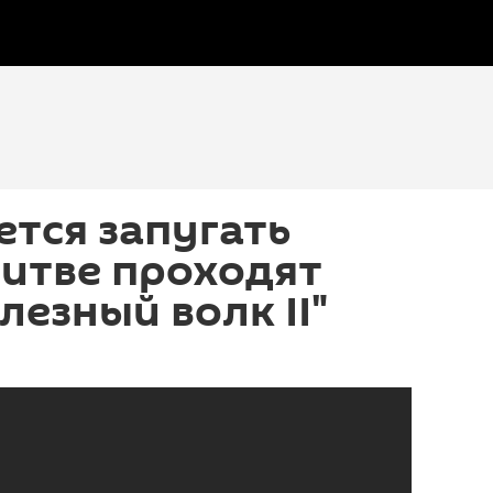
тся запугать
Литве проходят
лезный волк II"