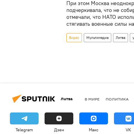
При этом Москва неоднокр
подчеркивала, что не соби
отмечали, что НАТО испол
стягивать военные силы на
Видео
Мультимедиа
Литва
Литва
В МИРЕ
ПОЛИТИКА
Telegram
Дзен
Макс
VK