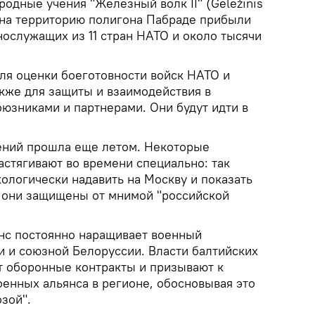
одные учения "Железный волк II" (Geležinis
ли на территорию полигона Пабраде прибыли
нослужащих из 11 стран НАТО и около тысячи
я оценки боеготовности войск НАТО и
акже для защиты и взаимодействия в
оюзниками и партнерами. Они будут идти в
ений прошла еще летом. Некоторые
растягивают во времени специально: так
ологически надавить на Москву и показать
о они защищены от мнимой "российской
нс постоянно наращивает военный
и и союзной Белоруссии. Власти балтийских
т оборонные контракты и призывают к
оенных альянса в регионе, обосновывая это
зой".