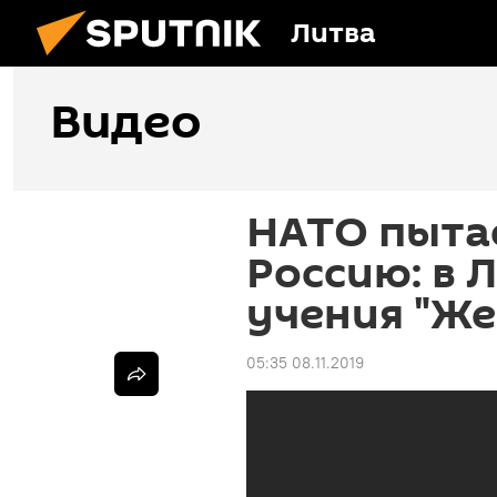
Литва
Видео
НАТО пытае
Россию: в 
учения "Же
05:35 08.11.2019