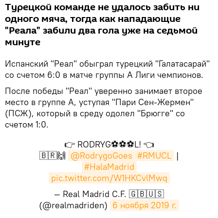
Турецкой команде не удалось забить ни
одного мяча, тогда как нападающие
"Реала" забили два гола уже на седьмой
минуте
Испанский "Реал" обыграл турецкий "Галатасарай"
со счетом 6:0 в матче группы А Лиги чемпионов.
После победы "Реал" уверенно занимает второе
место в группе А, уступая "Пари Сен-Жермен"
(ПСЖ), который в среду одолел "Брюгге" со
счетом 1:0.
👉 RODRYG⚽⚽⚽L! 👈
🇧🇷🙌
@RodrygoGoes
#RMUCL
|
#HalaMadrid
pic.twitter.com/W1HKCvlMwq
— Real Madrid C.F. 🇬🇧🇺🇸
(@realmadriden)
6 ноября 2019 г.