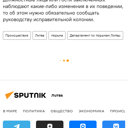
наблюдают какие-либо изменения в их поведении,
то об этом нужно обязательно сообщать
руководству исправительной колонии.
Происшествия
Литва
тюрьма
Департамент по тюрьмам Литвы
Литва
В МИРЕ
ПОЛИТИКА
ОБЩЕСТВО
ЭКОНОМИКА
ПРОИСШ