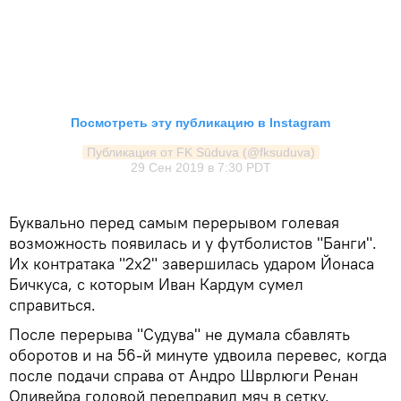
Посмотреть эту публикацию в Instagram
Публикация от FK Sūduva (@fksuduva)
29 Сен 2019 в 7:30 PDT
Буквально перед самым перерывом голевая
возможность появилась и у футболистов "Банги".
Их контратака "2х2" завершилась ударом Йонаса
Бичкуса, с которым Иван Кардум сумел
справиться.
После перерыва "Судува" не думала сбавлять
оборотов и на 56-й минуте удвоила перевес, когда
после подачи справа от Андро Шврлюги Ренан
Оливейра головой переправил мяч в сетку.