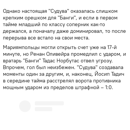
Однако настоящая "Судува" оказалась слишком
крепким орешком для "Банги", и если в первом
тайме младший по классу соперник как-то
держался, а поначалу даже доминировал, то после
перерыва все встало на свои места.
Мариямпольцы могли открыть счет уже на 17-й
минуте, но Ренан Оливейра промедлил с ударом, и
вратарь "Банги" Тадас Норбутас отвел угрозу.
Впрочем, гол был неизбежен. "Судува" создавала
моменты один за другим, и, наконец, Йосип Тадич
в середине тайма расстрелял ворота противника
мощным ударом из пределов штрафной – 1:0.