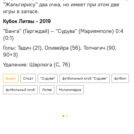
"Жальгирису" два очка, но имеет при этом две
игры в запасе.
Кубок Литвы - 2019
"Банга" (Гаргждай) – "Судува" (Мариямполе) 0:4
(0:1)
Голы: Тадич (21), Оливейра (56), Топчагич (90,
90+3)
Удаление: Шврлюга (С, 76)
Видео
Спорт
"Судува"
футбольный клуб "Судува"
футбол
футбольный клуб
Литва
Мультимедиа