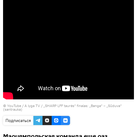
©
YouTube / A lyga TV
/ „SHARP LFF taurės“ finalas: „Banga“ – „Sūduva“
(santrauka)
Подписаться
Мариямпольская команда еще раз