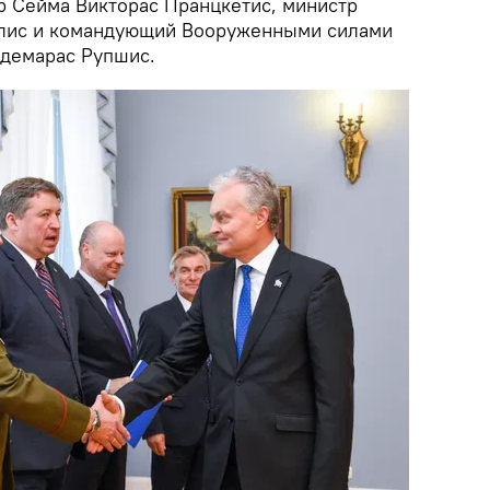
р Сейма Викторас Пранцкетис, министр
лис и командующий Вооруженными силами
ьдемарас Рупшис.