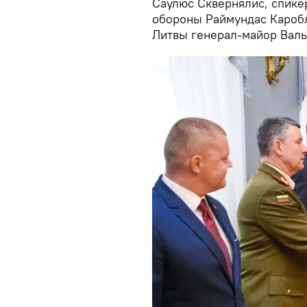
Саулюс Сквернялис, спике
обороны Раймундас Кароб
Литвы генерал-майор Вал