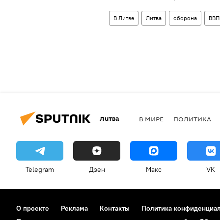
В Литве
Литва
оборона
ВВП
Литва
В МИРЕ
ПОЛИТИКА
Telegram
Дзен
Макс
VK
О проекте
Реклама
Контакты
Политика конфиденциа