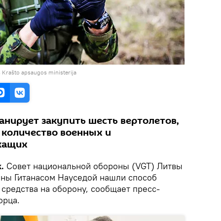
 Krašto apsaugos ministerija
нирует закупить шесть вертолетов,
 количество военных и
жащих
.
Совет национальной обороны (VGT) Литвы
аны Гитанасом Науседой нашли способ
средства на оборону, сообщает пресс-
орца.