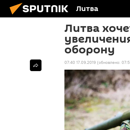
Литва
Литва хоче
увеличения
оборону
07:40 17.09.2019
(обновлено:
07:5