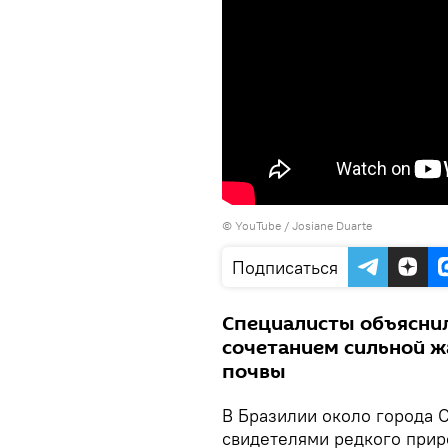
©
YouTube / Josiane Duarte
Подписаться
Специалисты объяснил
сочетанием сильной жа
почвы
В Бразилии около города 
свидетелями редкого прир