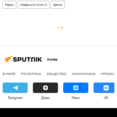
Радио
Северный поток-2
Дания
Литва
В МИРЕ
ПОЛИТИКА
ОБЩЕСТВО
ЭКОНОМИКА
ПРОИСШ
Telegram
Дзен
Макс
VK