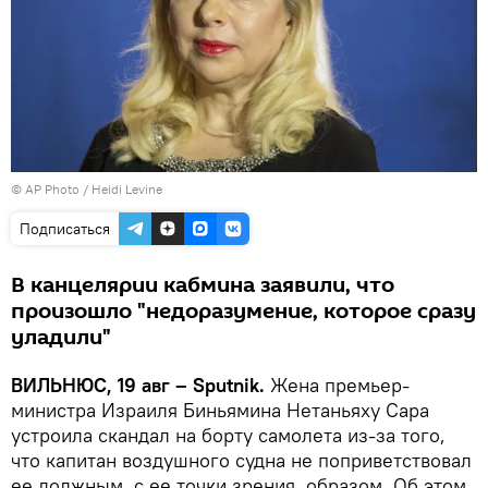
© AP Photo / Heidi Levine
Подписаться
В канцелярии кабмина заявили, что
произошло "недоразумение, которое сразу
уладили"
ВИЛЬНЮС, 19 авг – Sputnik.
Жена премьер-
министра Израиля Биньямина Нетаньяху Сара
устроила скандал на борту самолета из-за того,
что капитан воздушного судна не поприветствовал
ее должным, с ее точки зрения, образом. Об этом