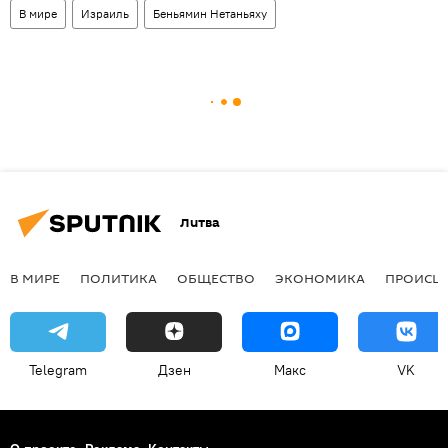
В мире
Израиль
Беньямин Нетаньяху
Литва
В МИРЕ
ПОЛИТИКА
ОБЩЕСТВО
ЭКОНОМИКА
ПРОИСШ
Telegram
Дзен
Макс
VK