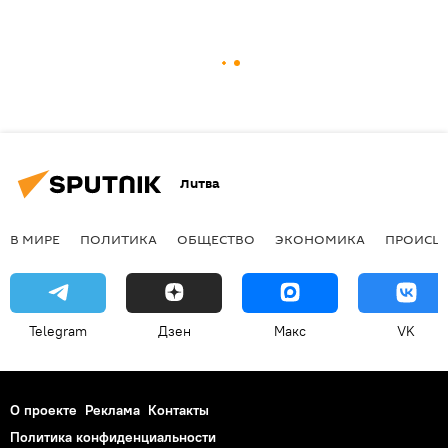
Литва
В МИРЕ
ПОЛИТИКА
ОБЩЕСТВО
ЭКОНОМИКА
ПРОИСШ
Telegram
Дзен
Макс
VK
О проекте
Реклама
Контакты
Политика конфиденциальности