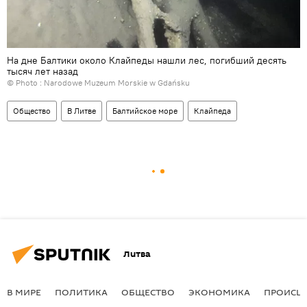
На дне Балтики около Клайпеды нашли лес, погибший десять
тысяч лет назад
© Photo :
Narodowe Muzeum Morskie w Gdańsku
Общество
В Литве
Балтийское море
Клайпеда
Литва
В МИРЕ
ПОЛИТИКА
ОБЩЕСТВО
ЭКОНОМИКА
ПРОИСШ