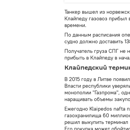
Танкер вышел из норвежск
Клайпеду газовоз прибыл в
времени.
По данным расписания опер
судно должно доставить 13
Получатель груза СПГ не 
прибыть в Клайпеду в нача
Клайпедский терми
В 2015 году в Литве появи
Власти республики уверяли
монополии "Газпрома", одн
наращивать объемы закупо
Ежегодно Klaipedos nafta 
газохранилища 60 миллион
решил выкупить терминал 
Его покупка может обойтис