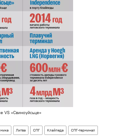
ce VS «Свиноуйсьце»
омика
Литва
СПГ
Клайпеда
СПГ-терминал