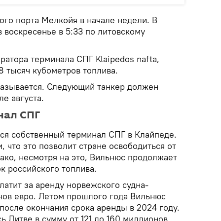
ого порта Мелкойя в начале недели. В
 воскресенье в 5:33 по литовскому
атора терминала СПГ Klaipedos nafta,
8 тысяч кубометров топлива.
называется. Следующий танкер должен
ле августа.
нал СПГ
лся собственный терминал СПГ в Клайпеде.
, что это позволит стране освободиться от
ако, несмотря на это, Вильнюс продолжает
к российского топлива.
платит за аренду норвежского судна-
ов евро. Летом прошлого года Вильнюс
после окончания срока аренды в 2024 году.
ь Литве в сумму от 121 до 160 миллионов