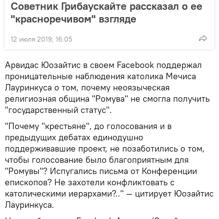
Советник Грибаускайте рассказал о ее
"красноречивом" взгляде
12 июля 2019, 16:05
Арвидас Юозайтис в своем Facebook поддержал
проницательные наблюдения католика Мечиса
Лауринкуса о том, почему неоязыческая
религиозная община "Ромува" не смогла получить
"государственный статус".
"Почему "крестьяне", до голосования и в
предыдущих дебатах единодушно
поддерживавшие проект, не позаботились о том,
чтобы голосование было благоприятным для
"Ромувы"? Испугались письма от Конференции
епископов? Не захотели конфликтовать с
католическими иерархами?.." — цитирует Юозайтис
Лауринкуса.