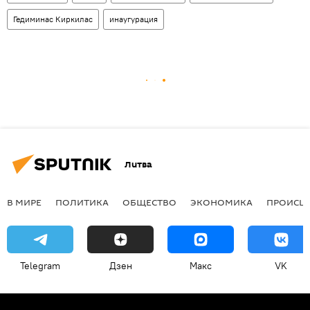
Гедиминас Киркилас
инаугурация
Литва
В МИРЕ
ПОЛИТИКА
ОБЩЕСТВО
ЭКОНОМИКА
ПРОИСШ
Telegram
Дзен
Макс
VK