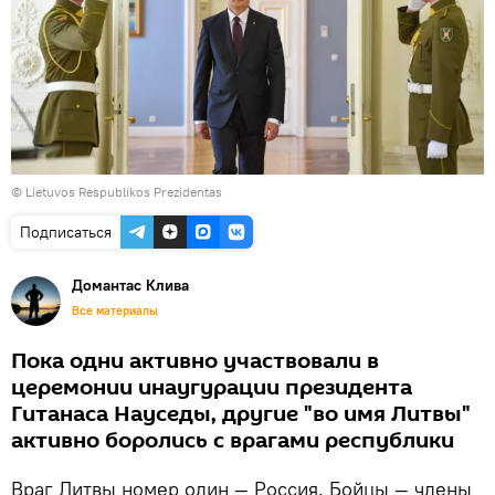
©
Lietuvos Respublikos Prezidentas
Подписаться
Домантас Клива
Все материалы
Пока одни активно участвовали в
церемонии инаугурации президента
Гитанаса Науседы, другие "во имя Литвы"
активно боролись с врагами республики
Враг Литвы номер один — Россия. Бойцы — члены