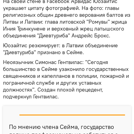
На своей стене в Facebook Арвидас Юозайтис
украшает цитату фотографией. На фото: главы
религиозных общин древнего верования балтов из
Литвы и Латвии: глава литовской "Ромувы" жрица
Иния Тринкунене и верховный жрец латышского
объединения "Диевтуриба" Андрейс Брокс.
Юозайтис резюмирует: в Латвии объединение
"Диевтуриба" признано в Сейме.
Неоязычник Симонас Гентвилас: "Сегодня
большинство в Сейме узаконило государственных
священников и капелланов в полиции, пожарной и
пограничной службе и других уставных
должностях". Создан плохой прецедент,
подчеркнул Гентвилас.
По мнению члена Сейма, государство