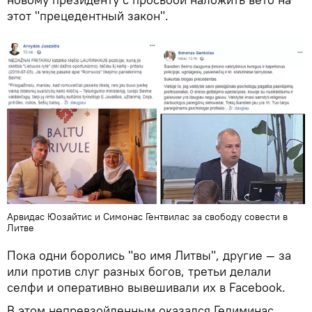
этот "прецедентный закон".
Арвидас Юозайтис и Симонас Гентвилас за свободу совести в
Литве
Пока одни боролись "во имя Литвы", другие — за
или против слуг разных богов, третьи делали
селфи и оперативно вывешивали их в Facebook.
В этом непревзойденным оказался Гедиминас