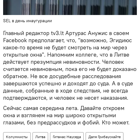
SEL в день инаугурации
Главный редактор tv3.lt Артурас Анужис в своем
Facebook предполагает, что, "возможно, Эгидиюс
какое-то время не будет смотреть на мир через
открытые окна". Напомним коллеге, что в Литве
действует презумпция невиновности. Человек
считается невиновным, пока его не будет доказано
обратное. Не все досудебные расследования
завершаются успешно и доходят до суда. А в суде
данные, собранные в ходе следствия, не всегда
подтверждаются, и человек не несет наказания.
Сейчас самая середина лета. Давайте откроем
окна и взглянем на мир широко открытыми
глазами, без предрассудков и фобий. Кто может.
Колумнисты
Литва
Гитанас Науседа
Даля Грибаускайте