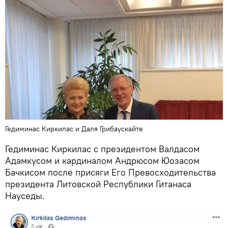
Гедиминас Киркилас и Даля Грибаускайте
Гедиминас Киркилас с президентом Валдасом
Адамкусом и кардиналом Андрюсом Юозасом
Бачкисом после присяги Его Превосходительства
президента Литовской Республики Гитанаса
Науседы.