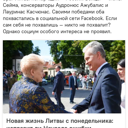
Сейма, консерваторы Аудронюс Ажубалис и
Лауринас Касчюнас. Своими победами оба
похвастались в социальной сети Facebook. Если
сам себя не похвалишь — никто не похвалит?
Однако социум особого интереса не проявил.
Новая жизнь Литвы с понедельника:
исправит ли Науседа ошибки