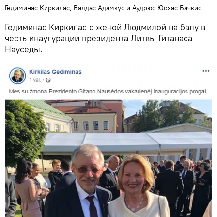
Гедиминас Киркилас, Валдас Адамкус и Аудрюс Юозас Бачкис
Гедиминас Киркилас с женой Людмилой на балу в
честь инаугурации президента Литвы Гитанаса
Науседы.