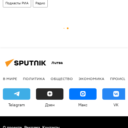
Подкасты РИА
Радио
Литва
В МИРЕ
ПОЛИТИКА
ОБЩЕСТВО
ЭКОНОМИКА
ПРОИСШ
Telegram
Дзен
Макс
VK
О проекте
Реклама
Контакты