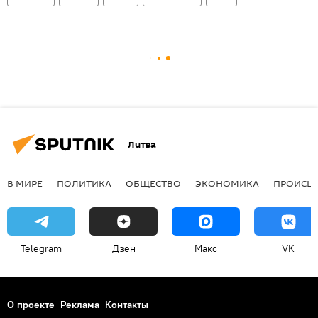
Литва
В МИРЕ
ПОЛИТИКА
ОБЩЕСТВО
ЭКОНОМИКА
ПРОИСШ
Telegram
Дзен
Макс
VK
О проекте
Реклама
Контакты