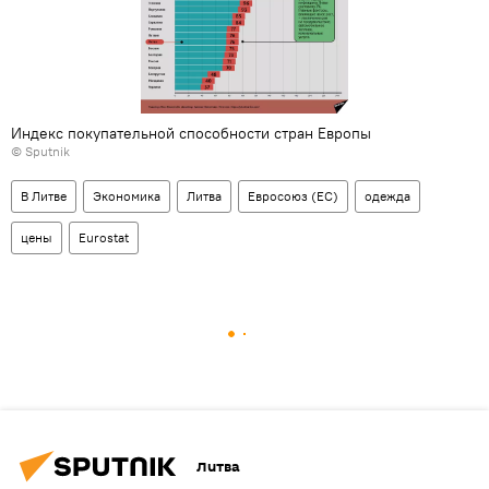
Индекс покупательной способности стран Европы
© Sputnik
В Литве
Экономика
Литва
Евросоюз (ЕС)
одежда
цены
Eurostat
Литва