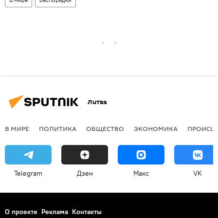
Литва
В МИРЕ
ПОЛИТИКА
ОБЩЕСТВО
ЭКОНОМИКА
ПРОИСШ
Telegram
Дзен
Макс
VK
О проекте
Реклама
Контакты