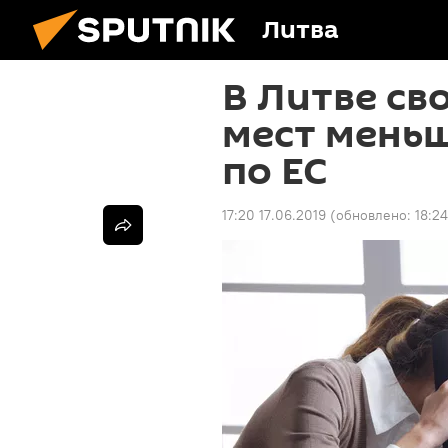
Литва
В Литве св
мест меньш
по ЕС
17:20 17.06.2019
(обновлено:
18:24