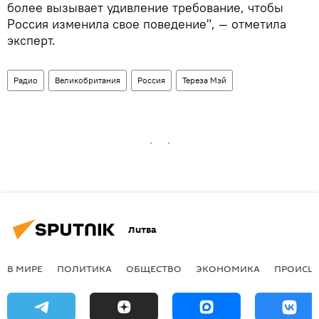
более вызывает удивление требование, чтобы
Россия изменила свое поведение", — отметила
эксперт.
Радио
Великобритания
Россия
Тереза Мэй
Литва
В МИРЕ
ПОЛИТИКА
ОБЩЕСТВО
ЭКОНОМИКА
ПРОИСШ