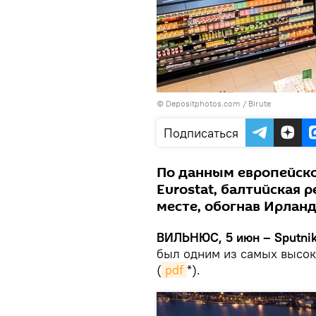
© Depositphotos.com /
Birute
Подписаться
По данным европейско
Eurostat, балтийская 
месте, обогнав Ирлан
ВИЛЬНЮС, 5 июн – Sputnik
был одним из самых высок
(
pdf
*).