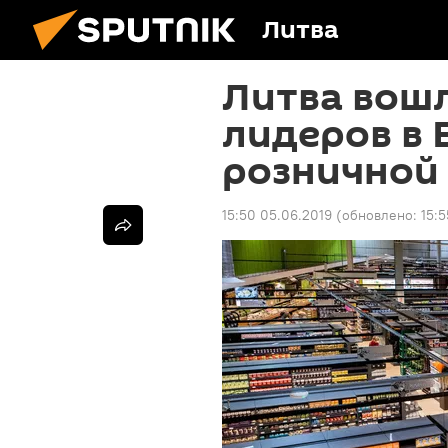
Литва
Литва вошл
лидеров в 
розничной
15:50 05.06.2019
(обновлено:
15: