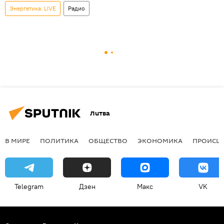
Энергетика. LIVE
Радио
Литва
В МИРЕ
ПОЛИТИКА
ОБЩЕСТВО
ЭКОНОМИКА
ПРОИСШ
Telegram
Дзен
Макс
VK