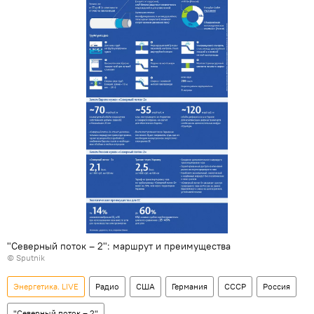
"Северный поток – 2": маршрут и преимущества
© Sputnik
Энергетика. LIVE
Радио
США
Германия
СССР
Россия
"Северный поток – 2"