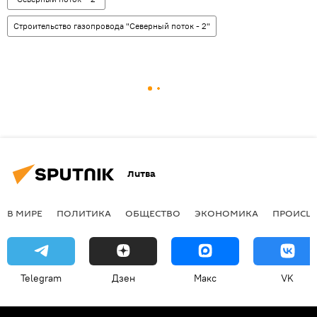
Строительство газопровода "Северный поток - 2"
Литва
В МИРЕ
ПОЛИТИКА
ОБЩЕСТВО
ЭКОНОМИКА
ПРОИСШ
Telegram
Дзен
Макс
VK