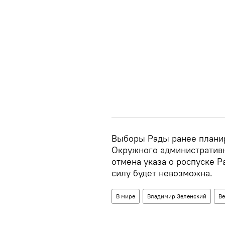
Выборы Рады ранее планир
Окружного административн
отмена указа о роспуске Р
силу будет невозможна.
В мире
Владимир Зеленский
Ве