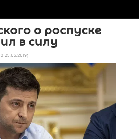
ского о роспуске
ил в силу
30 23.05.2019
)