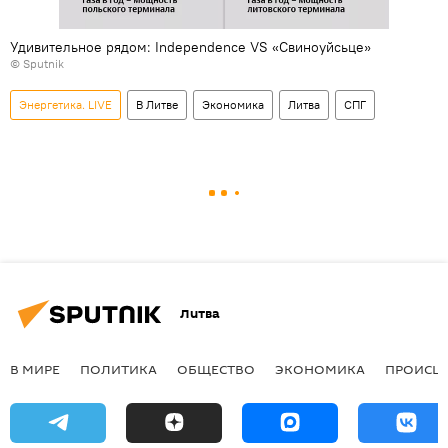
Удивительное рядом: Independence VS «Свиноуйсьце»
© Sputnik
Энергетика. LIVE
В Литве
Экономика
Литва
СПГ
Литва
В МИРЕ
ПОЛИТИКА
ОБЩЕСТВО
ЭКОНОМИКА
ПРОИСШ