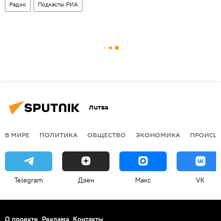
Радио
Подкасты РИА
Литва
В МИРЕ
ПОЛИТИКА
ОБЩЕСТВО
ЭКОНОМИКА
ПРОИСШ
Telegram
Дзен
Макс
VK
О проекте
Реклама
Контакты