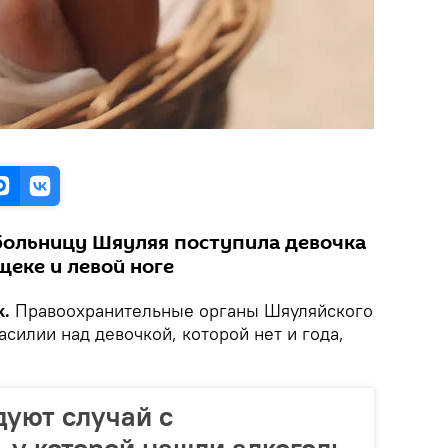
больницу Шяуляя поступила девочка
щеке и левой ноге
k.
Правоохранительные органы Шяуляйского
асилии над девочкой, которой нет и года,
дуют случай с