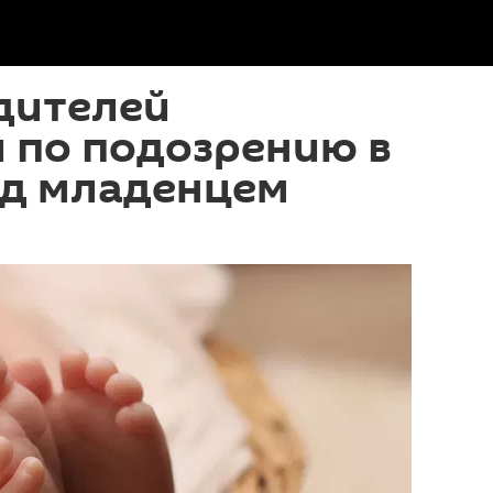
дителей
 по подозрению в
ад младенцем