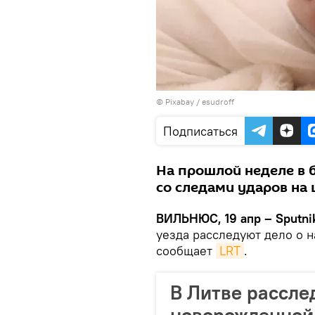
©
Рixabay / esudroff
Подписаться
На прошлой неделе в 
со следами ударов на 
ВИЛЬНЮС, 19 апр – Sputni
уезда расследуют дело о н
сообщает
LRT
.
В Литве рассле