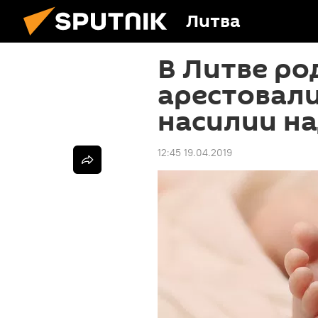
Литва
В Литве ро
арестовали
насилии н
12:45 19.04.2019