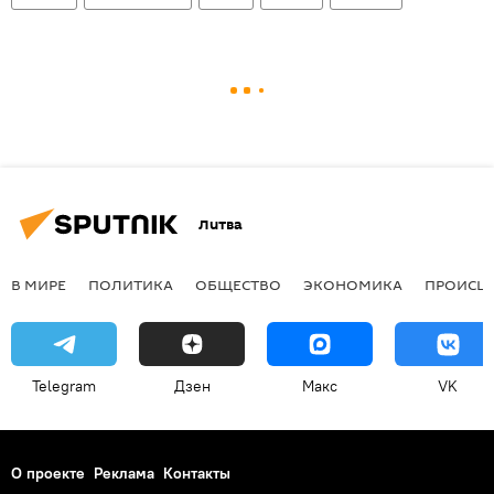
Литва
В МИРЕ
ПОЛИТИКА
ОБЩЕСТВО
ЭКОНОМИКА
ПРОИСШ
Telegram
Дзен
Макс
VK
О проекте
Реклама
Контакты