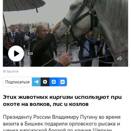
1:12
Воспроизвести
© Sputnik
видео
Подписаться
Этих животных киргизы используют при
охоте на волков, лис и козлов
Президенту России Владимиру Путину во время
визита в Бишкек подарили орловского рысака и
щенка киргизской борзой по кличке Шерхан.