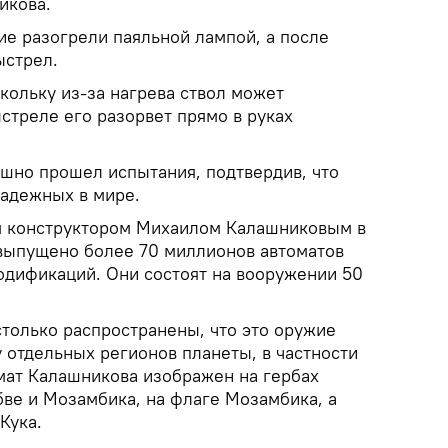
икова.
ие разогрели паяльной лампой, а после
ыстрел.
скольку из-за нагрева ствол может
ыстреле его разорвет прямо в руках
шно прошел испытания, подтвердив, что
надежных в мире.
м конструктором Михаилом Калашниковым в
о выпущено более 70 миллионов автоматов
дификаций. Они состоят на вооружении 50
только распространены, что это оружие
 отдельных регионов планеты, в частности
мат Калашникова изображен на гербах
бве и Мозамбика, на флаге Мозамбика, а
Кука.