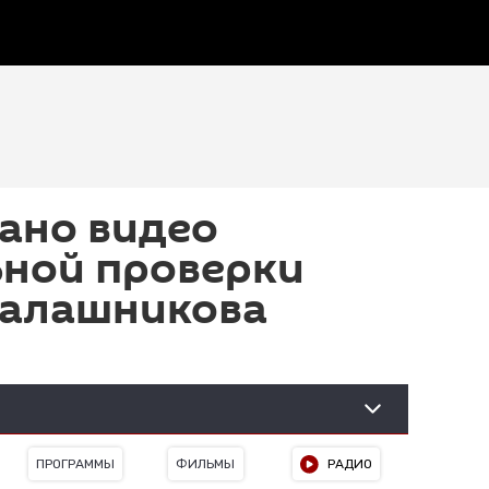
ано видео
ьной проверки
Калашникова