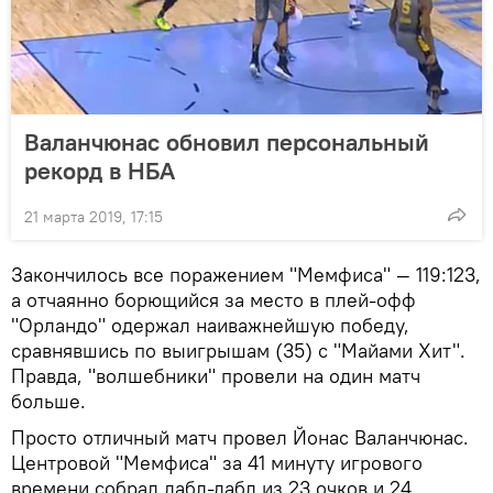
Валанчюнас обновил персональный
рекорд в НБА
21 марта 2019, 17:15
Закончилось все поражением "Мемфиса" — 119:123,
а отчаянно борющийся за место в плей-офф
"Орландо" одержал наиважнейшую победу,
сравнявшись по выигрышам (35) с "Майами Хит".
Правда, "волшебники" провели на один матч
больше.
Просто отличный матч провел Йонас Валанчюнас.
Центровой "Мемфиса" за 41 минуту игрового
времени собрал дабл-дабл из 23 очков и 24