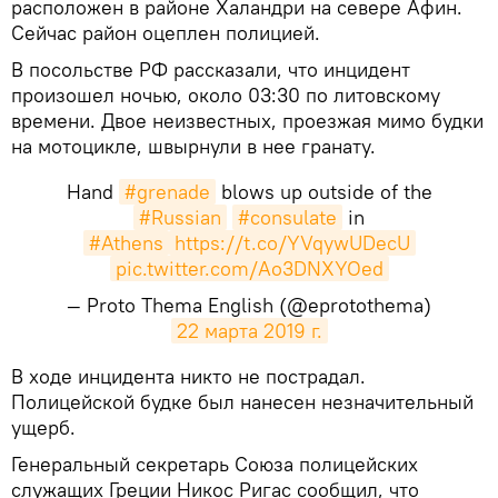
расположен в районе Халандри на севере Афин.
Сейчас район оцеплен полицией.
В посольстве РФ рассказали, что инцидент
произошел ночью, около 03:30 по литовскому
времени. Двое неизвестных, проезжая мимо будки
на мотоцикле, швырнули в нее гранату.
Hand
#grenade
blows up outside of the
#Russian
#consulate
in
#Athens
https://t.co/YVqywUDecU
pic.twitter.com/Ao3DNXYOed
— Proto Thema English (@eprotothema)
22 марта 2019 г.
​В ходе инцидента никто не пострадал.
Полицейской будке был нанесен незначительный
ущерб.
Генеральный секретарь Союза полицейских
служащих Греции Никос Ригас сообщил, что