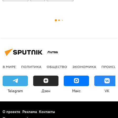
Литва
В МИРЕ
ПОЛИТИКА
ОБЩЕСТВО
ЭКОНОМИКА
ПРОИСШ
Telegram
Дзен
Макс
VK
О проекте
Реклама
Контакты